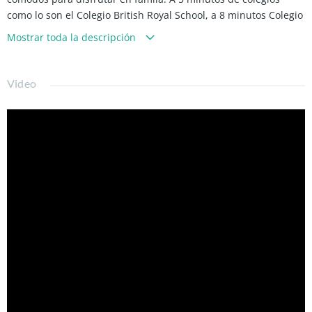
como lo son el Colegio British Royal School, a 8 minutos Colegio
Andrée, cercana a supermercados, farmacias y plazas.
Mostrar toda la descripción
Caracteristicas de la propiedad:
-352 mts aprox. totales.
Video
-Orientacion Nororiente
-Hall de entrada.
-Amplio living y comedor con salida a gran terraza techada
-Cocina equipada con comedor de diario, cubiertas en
Silestone
-Loggia independiente.
-4 Dormitorios (principal en suite mas walking closet)
-4 Baños.
-Estacionamiento para 3 autos.
-Bodega.
-Piscina.
-Jardin.
Gastos comunes $120.000 aprox