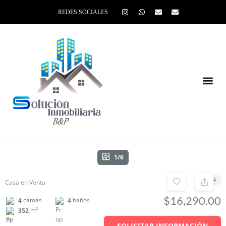
REDES SOCIALES
1/6
UF
Casa en Venta
$16,290.00
camas
baños
4
4
m²
352
SOLICITAR INFORMACIÓN