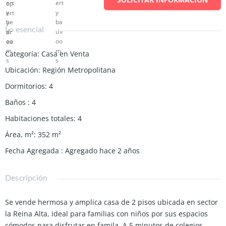
Lo esencial
Categoría
:
Casa en Venta
Ubicación
:
Región Metropolitana
Dormitorios
:
4
Baños
:
4
Habitaciones totales
:
4
Área, m²
:
352
m²
Fecha Agregada
:
Agregado hace 2 años
Descripción
Se vende hermosa y amplica casa de 2 pisos ubicada en sector
la Reina Alta, ideal para familias con niños por sus espacios
cómodos para disfrutar en famila. A 5 minutos de colegios