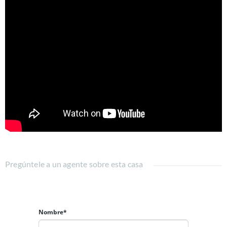
Detalle por Piso:
Primer Piso: Hall de entrada, baño de visitas, amplio living y
comedor con salida a gran terraza techada. Cocina equipada
con comedor de diario, cubiertas en Silestone. Pieza y baño de
servicio. Loggia independiente. Dormitorio principal en suite
con walking closet.
Segundo Piso: Sala de estar, 2 dormitorios y 1 baño completo.
Jardines formados con riego automático. Piscina revestida en
cuarzo. Ventanas de pvc/termopanel y calefacción central por
radiadores.
No deje de Visitar.
Pregúntele a un agente sobre esta casa
Nombre*