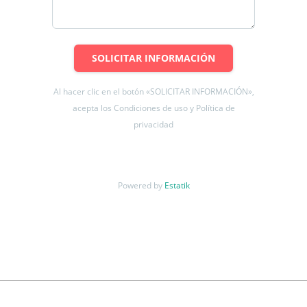
Edificio con acceso controlado las 24 horas, cuenta con
recepción, amplio hall de acceso, pasillos cómodos, 6
ascensores
SOLICITAR INFORMACIÓN
Antecedentes solicitados para postular al arriendo:
-Demostrar mínimo 3 veces liquido el valor de arriendo.
Al hacer clic en el botón «SOLICITAR INFORMACIÓN»,
-Fotocopia de cedula de identidad.
acepta los Condiciones de uso y Política de
-Informe comercial Dicom equifax platinum 360 o destácame
privacidad
plus. (se obtiene vía internet).
Para el aval se solicitan los mismos antecedentes mencionados.
Powered by
Estatik
Se solicita:
- Mes de arriendo
- 2 Meses de garantía
- Comisión de corretaje 50% del canon arriendo
No deje de visitar.