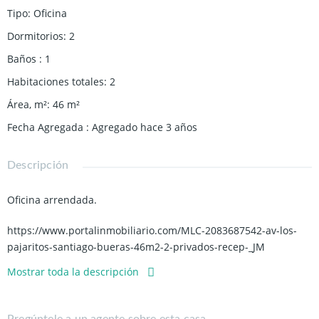
Tipo
:
Oficina
Dormitorios
:
2
Baños
:
1
Habitaciones totales
:
2
Área, m²
:
46
m²
Fecha Agregada
:
Agregado hace 3 años
Descripción
Oficina arrendada.
https://www.portalinmobiliario.com/MLC-2083687542-av-los-
pajaritos-santiago-bueras-46m2-2-privados-recep-_JM
Mostrar toda la descripción
Ubicada en Av. Los Pajaritos a pasos de metro Santiago Bueras,
cercano a cercano a supermercados, restaurantes, centro
médicos, comercios y alta conectividad con locomoción. Ideal