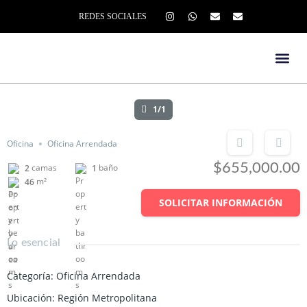
REDES SOCIALES
1/1
Oficina
Oficina Arrendada
$655,000.00
camas
baño
2
1
m²
46
SOLICITAR INFORMACIÓN
Lo esencial
Categoría
:
Oficina Arrendada
Ubicación
:
Región Metropolitana