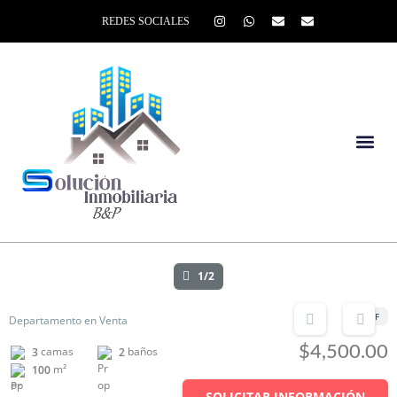
REDES SOCIALES
1/2
UF
Departamento en Venta
$4,500.00
camas
baños
3
2
m²
100
SOLICITAR INFORMACIÓN