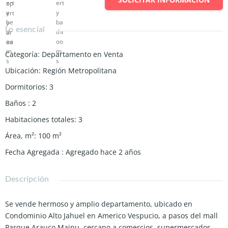
Lo esencial
Categoría
:
Departamento en Venta
Ubicación
:
Región Metropolitana
Dormitorios
:
3
Baños
:
2
Habitaciones totales
:
3
Área, m²
:
100
m²
Fecha Agregada
:
Agregado hace 2 años
Descripción
Se vende hermoso y amplio departamento, ubicado en
Condominio Alto Jahuel en Americo Vespucio, a pasos del mall
Parque Arauco Maipu, cercano a comercios, supermercados,