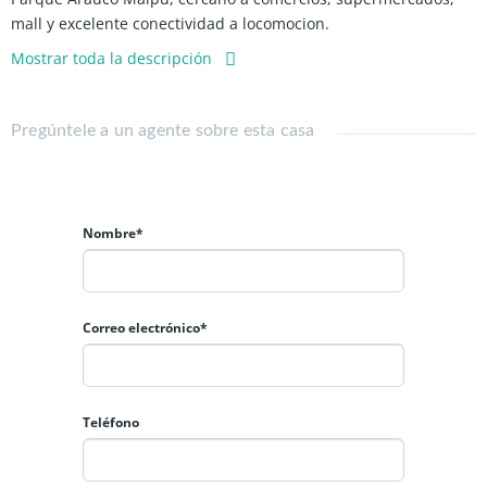
mall y excelente conectividad a locomocion.
Mostrar toda la descripción
-96 m2. Aprox. 4m2 de terraza = 100m2 totales.
-Living comedor amplio con salida a terraza.
-Cocina semi equipada con salida a conexion a lavadora.
Pregúntele a un agente sobre esta casa
-3 Dormitorios amplios (Principal en suite).
-2 baños.
-Depto. ubicado en piso 10.
-Orientacion Nor-Oriente.
Nombre*
-Piso flotante.
-Departamento cuenta con calefaccion central.
-1 Estacionamientos.
-Cuenta con Bodega.
Correo electrónico*
Gasto común $ 90.000 aprox.
Condominio con vigilancia las vigilancia 24 horas, cámaras de
Teléfono
seguridad, piscina, jardines, gimnasio, salón de baile, quincho,
lavanderia y estacionamiento de visitas.