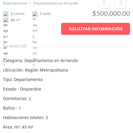
Departamento
Departamento en Arriendo
$500,000.00
camas
baño
2
1
m²
45
SOLICITAR INFORMACIÓN
Lo esencial
Categoría
:
Departamento en Arriendo
Ubicación
:
Región Metropolitana
Tipo
:
Departamento
Estado
:
Disponible
Dormitorios
:
2
Baños
:
1
Habitaciones totales
:
2
Área, m²
:
45
m²