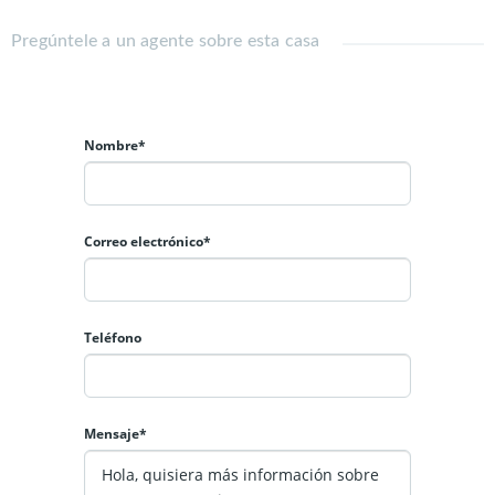
Se solicita:
Pregúntele a un agente sobre esta casa
- Mes de arriendo
- 1 mes de garantía
- Comisión de corretaje 50% del canon arriendo
Nombre*
No deje de visitar.
Correo electrónico*
Teléfono
Mensaje*