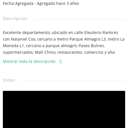
Fecha Agregada
:
Agregado hace 3 años
Descripción
Excelente departamento, ubicado en calle Eleuterio Ramirez
con Nataniel Cox, cercano a metro Parque Almagro L3, metro La
Moneda L1, cercano a parque almagró, Paseo Bulnes,
supermercados, Mall Chino, restaurantes, comercios y alta
conectividad con locomoción.
Mostrar toda la descripción
-45 m2 aprox totales.
-Living con salida a terraza (4m2 aprox).
Video
-Piso flotante.
-Piso 7.
-Cocina americana semi equipada.
-2 Dormitorios.
-1 Baño.
-Cuenta con conexión a lavadora.
-Aire acondicionado instalado y en funcionamiento.