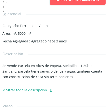
Lo esencial
Categoría
:
Terreno en Venta
Área, m²
:
5000
m²
Fecha Agregada
:
Agregado hace 3 años
Descripción
Se vende Parcela en Altos de Popeta, Melipilla a 1:30h de
Santiago, parcela tiene servicio de luz y agua, también cuenta
con construcción de casa sin terminaciones.
-Parcela de 5000m2 aprox. totales.
Mostrar toda la descripción
-Rol propio.
-Propiedad cuenta con una construcción sin terminaciones.
-Medidor de luz
Video