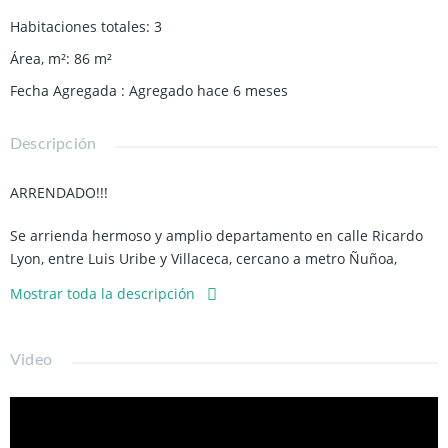
Habitaciones totales
:
3
Área, m²
:
86
m²
Fecha Agregada
:
Agregado hace 6 meses
Descripción
ARRENDADO!!!
Se arrienda hermoso y amplio departamento en calle Ricardo
Lyon, entre Luis Uribe y Villaceca, cercano a metro Ñuñoa,
parques, restaurantes, supermercados, comercios en general y
Mostrar toda la descripción
buena conectividad con locomocion.
-86 m2 aprox.
Video
-Hall de acceso.
-Living amplio con salida a terraza amplia.