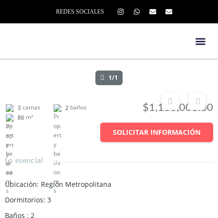
REDES SOCIALES
1/1
$1,100,000.00
camas
baños
3
2
m²
86
SOLICITAR INFORMACIÓN
Lo esencial
Ubicación
:
Región Metropolitana
Dormitorios
:
3
Baños
:
2