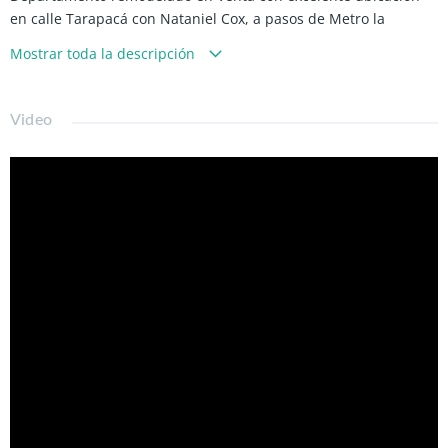
en calle Tarapacá con Nataniel Cox, a pasos de Metro la
Moneda L1 y Metro Parque Almagro L3, paseo Bulnes,
Mostrar toda la descripción
supermercados, parques, colegios, comercios, farmacias y alta
conectividad con transporte publico.
Video
VIDEO AL FINAL DE LAS FOTOS!!!
-57m2 aprox. totales.
-Living comedor con salida a terraza amplia (21m2 aprox).
-Cocina americana.
-1 Dormitorio en suite con walking closet.
-Piso flotante.
-Piso 2.
-Bodega.
Gasto comunes $60.000 a $80.000 Aprox.
Condominio con acceso controlado y vigilancia las 24 horas,
gimnasio, sala de eventos y piscina.