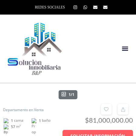
REDES SOCIALES
1/1
Departamento en Venta
$81,000,000.00
cama
baño
1
1
m²
57
SOLICITAR INFORMACIÓN