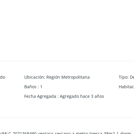
ndo
Ubicación
:
Región Metropolitana
Tipo
:
D
Baños
:
1
Habitac
Fecha Agregada
:
Agregado hace 3 años
om/MLC-2071368490-vergara-cercano-a-metro-toesca-38m2-1-dorm-