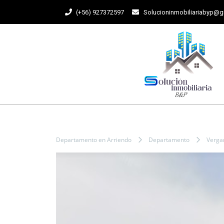
(+56) 927372597
Solucioninmobiliariabyp@
Departamento en Arriendo
Departamento
Verga