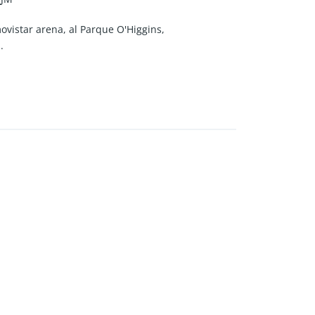
vistar arena, al Parque O'Higgins,
.
no, estacionamiento de visitas y