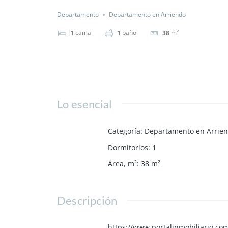
Departamento
Departamento en Arriendo
cama
baño
m²
1
1
38
Lo esencial
Categoría
:
Departamento en Arrie
Dormitorios
:
1
Área, m²
:
38
m²
Descripción
https://www.portalinmobiliario.c