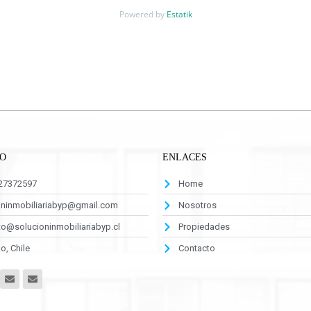
Powered by
Estatik
O
ENLACES
927372597
Home
oninmobiliariabyp@gmail.com
Nosotros
o@solucioninmobiliariabyp.cl
Propiedades
o, Chile
Contacto