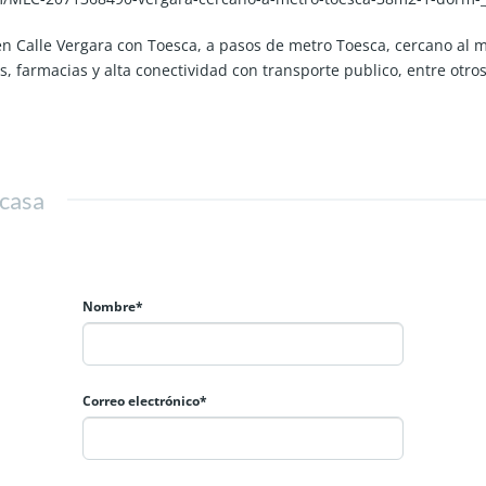
 Calle Vergara con Toesca, a pasos de metro Toesca, cercano al mo
, farmacias y alta conectividad con transporte publico, entre otros
ma plaza y media)
 casa
Nombre*
Correo electrónico*
ras, cuenta con accesos controlados, circuito cerrado de tv, citófo