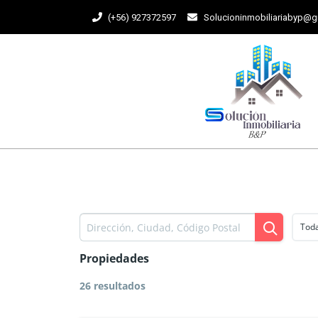
(+56) 927372597
Solucioninmobiliariabyp@
Toda
Propiedades
26 resultados