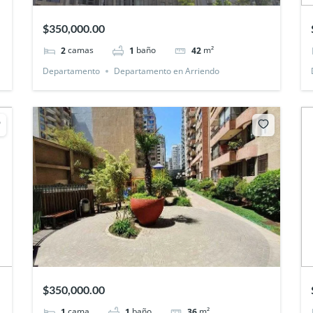
$350,000.00
camas
baño
m²
2
1
42
Departamento
Departamento en Arriendo
$350,000.00
cama
baño
m²
1
1
36