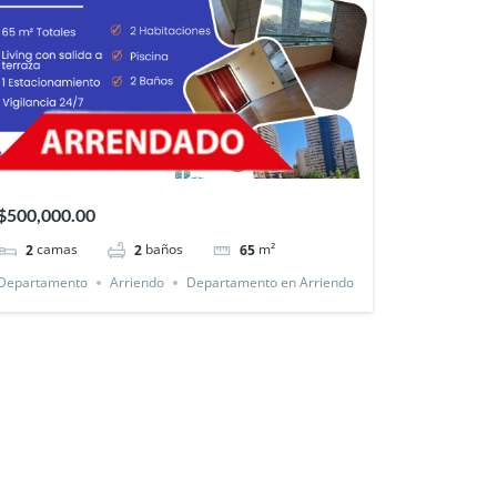
$500,000.00
camas
baños
m²
2
2
65
Departamento
Arriendo
Departamento en Arriendo