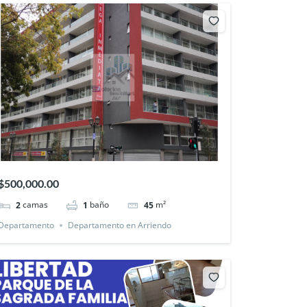
$500,000.00
camas
baño
m²
2
1
45
Departamento
Departamento en Arriendo