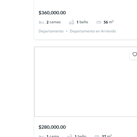
$360,000.00
camas
baño
m²
2
1
56
Departamento
Departamento en Arriendo
$280,000.00
cama
baño
m²
1
1
37