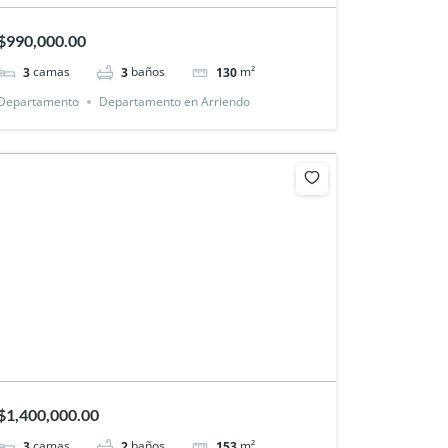
$990,000.00
camas
baños
m²
3
3
130
Departamento
Departamento en Arriendo
$1,400,000.00
camas
baños
m²
3
2
153