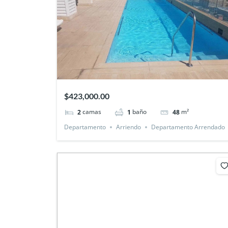
$423,000.00
camas
baño
m²
2
1
48
Departamento
Arriendo
Departamento Arrendado