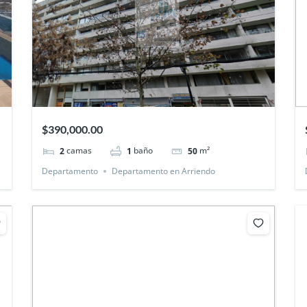
$390,000.00
camas
baño
m²
2
1
50
Departamento
Departamento en Arriendo