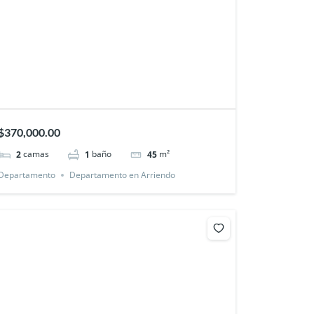
$370,000.00
camas
baño
m²
2
1
45
Departamento
Departamento en Arriendo