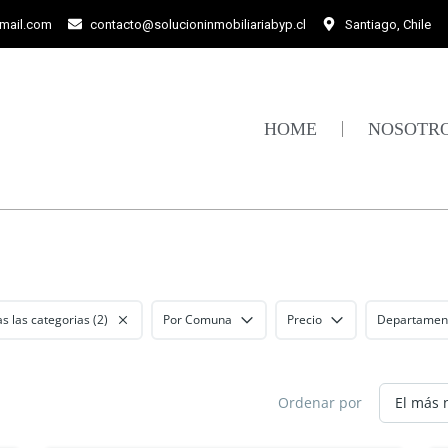
gmail.com
contacto@solucioninmobiliariabyp.cl
Santiago, Chile
HOME
NOSOTR
s las categorias (2)
Por Comuna
Precio
Departamen
Ordenar por