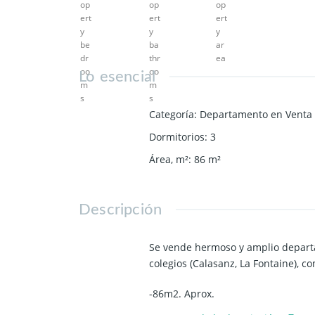
Lo esencial
Categoría
:
Departamento en Venta
Dormitorios
:
3
Área, m²
:
86
m²
Descripción
Se vende hermoso y amplio departa
colegios (Calasanz, La Fontaine), c
-86m2. Aprox.
-Piso flotante.