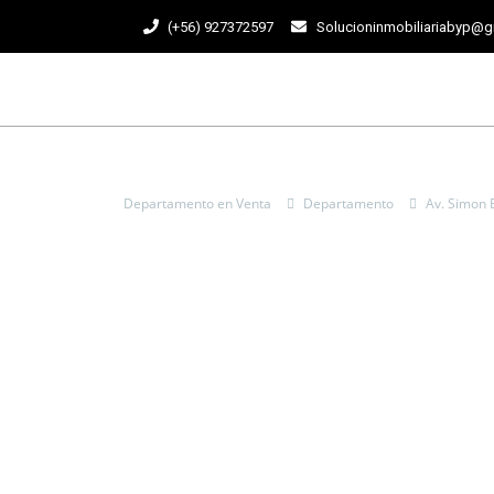
(+56) 927372597
Solucioninmobiliariabyp@
Departamento en Venta
Departamento
Av. Simon 