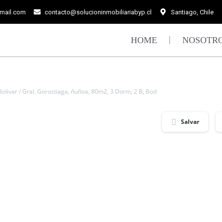
gmail.com
contacto@solucioninmobiliariabyp.cl
Santiago, Chile
HOME
NOSOTR
Bolivar / Gral. Gorostiaga, ñuñoa, 80m2, 3 Dorm, 2 B, Bod
Salvar