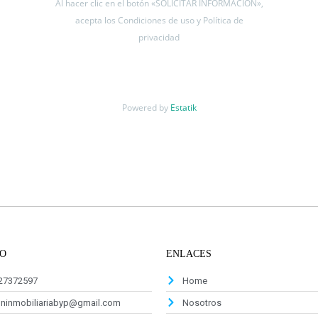
Al hacer clic en el botón «SOLICITAR INFORMACIÓN»,
acepta los Condiciones de uso y Política de
privacidad
Powered by
Estatik
O
ENLACES
927372597
Home
oninmobiliariabyp@gmail.com
Nosotros