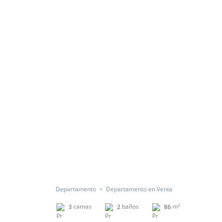
Departamento
Departamento en Venta
camas
baños
m²
3
2
86