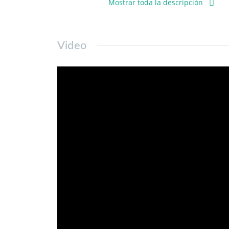
Mostrar toda la descripción
-Living Amplio con salida a terraza.
-Amplia terraza (6m2 aprox).
-Cocina independiente cerrada ampl
-3 Dormitorios amplios (Principal en
Video
-2 baños.
-Depto. ubicado en piso 5 (No cuen
-Orientación Poniente
-Cuenta con Bodega.
Gasto común $ 80.000 aprox.
Contribución depto. $52.000 aprox.
Contribución Bodega $1.500 aprox.
El inmueble se encuentra en Condom
niños.
No deje de visitar.