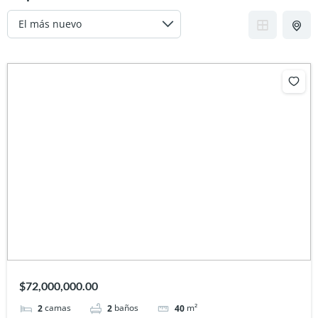
$72,000,000.00
camas
baños
m²
2
2
40