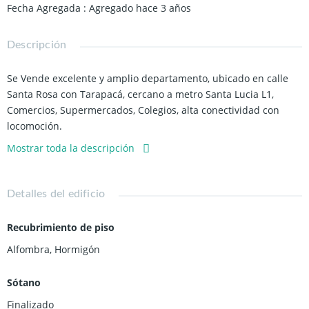
Fecha Agregada
:
Agregado hace 3 años
Descripción
Se Vende excelente y amplio departamento, ubicado en calle
Santa Rosa con Tarapacá, cercano a metro Santa Lucia L1,
Comercios, Supermercados, Colegios, alta conectividad con
locomoción.
Mostrar toda la descripción
Negociable $73.000.000, propiedad se entregara con piso
flotante recien instalado en todo el departamento y recien
pintado.
Detalles del edificio
-50 mt2 aprox.
Recubrimiento de piso
-Terraza 3 m2 aprox.
-Living comedor amplio con salida a terraza.
Alfombra
,
Hormigón
-2 Dormitorios (Principal en suite).
-2 Baños.
Sótano
-Piso 13.
Finalizado