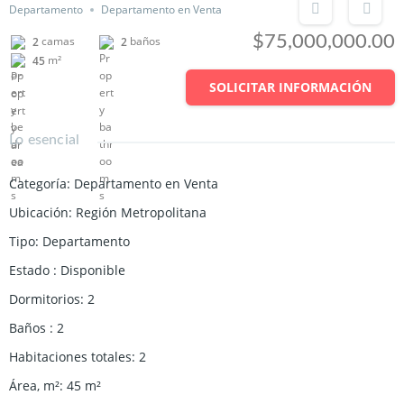
Departamento
Departamento en Venta
$75,000,000.00
camas
baños
2
2
m²
45
SOLICITAR INFORMACIÓN
Lo esencial
Categoría
:
Departamento en Venta
Ubicación
:
Región Metropolitana
Tipo
:
Departamento
Estado
:
Disponible
Dormitorios
:
2
Baños
:
2
Habitaciones totales
:
2
Área, m²
:
45
m²