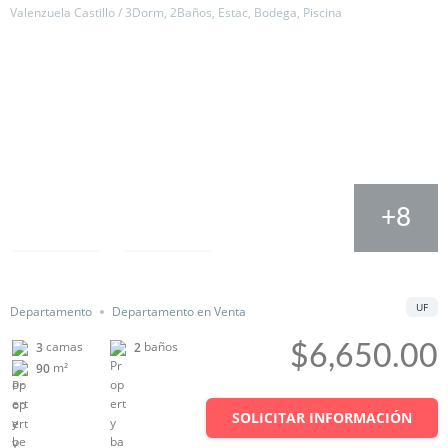
Valenzuela Castillo / 3Dorm, 2Baños, Estac, Bodega, Piscina
+8
Salvar
Cuota
UF
Departamento
Departamento en Venta
camas
baños
3
2
$6,650.00
m²
90
SOLICITAR INFORMACIÓN