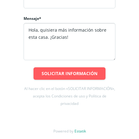
-Piso 11.
-Piso Flotante en excelente estado.
Mensaje*
-Orientación Nor-Poniente.
-Bodega y estacionamiento ubicados en el subterráneo (-2)
Gastos comunes 150.000 aprox.
Condominio con vigilancia las 24 horas, cuenta con piscina,
gimnasio, quincho, sala de eventos, lavandería y
estacionamiento de visita.
SOLICITAR INFORMACIÓN
No deje de visitar.
Al hacer clic en el botón «SOLICITAR INFORMACIÓN»,
acepta los Condiciones de uso y Política de
privacidad
Powered by
Estatik