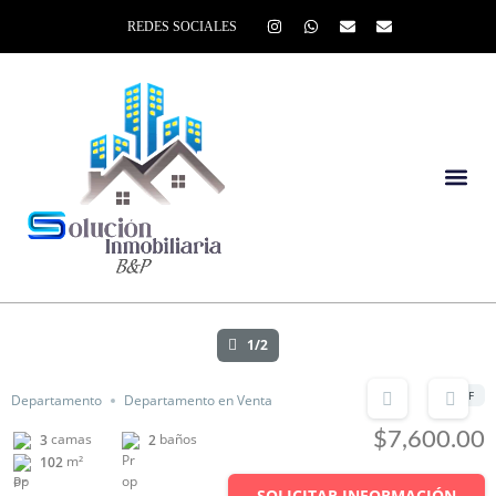
REDES SOCIALES
1/2
UF
Departamento
Departamento en Venta
$7,600.00
camas
baños
3
2
m²
102
SOLICITAR INFORMACIÓN