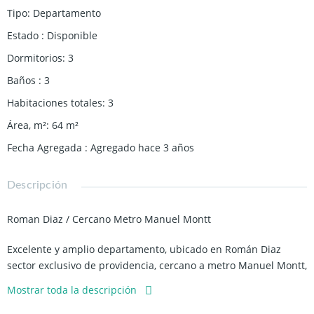
Tipo
:
Departamento
Estado
:
Disponible
Dormitorios
:
3
Baños
:
3
Habitaciones totales
:
3
Área, m²
:
64
m²
Fecha Agregada
:
Agregado hace 3 años
Descripción
Roman Diaz / Cercano Metro Manuel Montt
Excelente y amplio departamento, ubicado en Román Diaz
sector exclusivo de providencia, cercano a metro Manuel Montt,
comisaria de carabineros, restaurantes, comercios, colegios,
Mostrar toda la descripción
alta conectividad con locomoción.