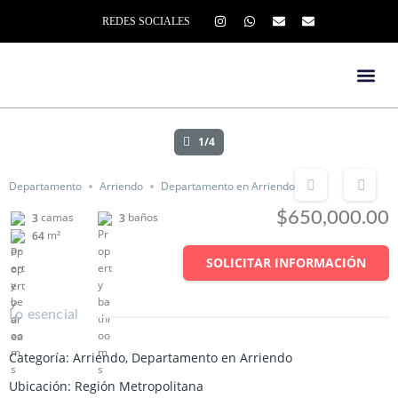
REDES SOCIALES
1/4
Departamento
Arriendo
Departamento en Arriendo
$650,000.00
camas
baños
3
3
m²
64
SOLICITAR INFORMACIÓN
Lo esencial
Categoría
:
Arriendo
,
Departamento en Arriendo
Ubicación
:
Región Metropolitana