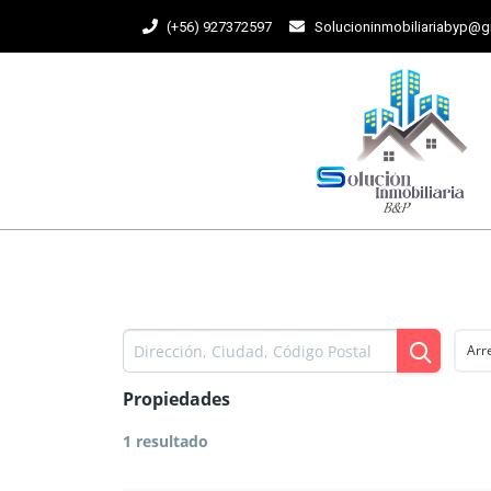
(+56) 927372597
Solucioninmobiliariabyp@
Arr
Propiedades
1 resultado