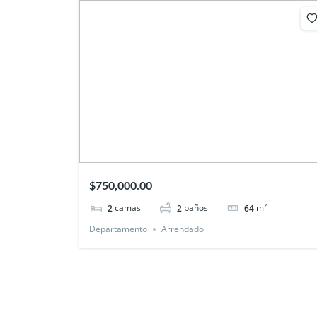
$750,000.00
camas
baños
m²
2
2
64
Departamento
Arrendado