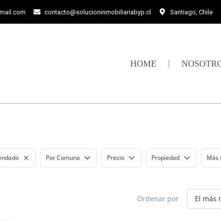
gmail.com
contacto@solucioninmobiliariabyp.cl
Santiago, Chile
HOME
NOSOTR
endado
Por Comuna
Precio
Propiedad
Más f
Ordenar por