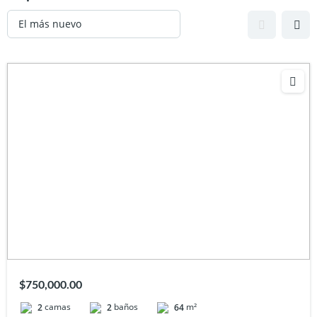
$750,000.00
camas
baños
m²
2
2
64