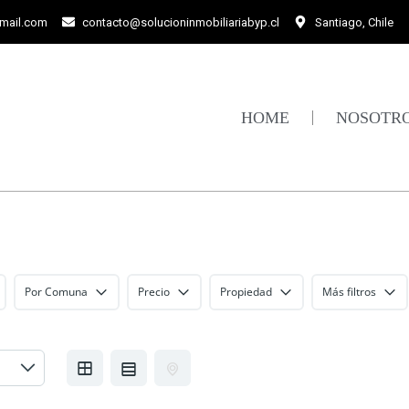
gmail.com
contacto@solucioninmobiliariabyp.cl
Santiago, Chile
HOME
NOSOTR
Por Comuna
Precio
Propiedad
Más filtros