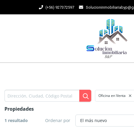
(+56) 927372597
Solucioninmobiliariabyp@
Oficina en Venta
Propiedades
1 resultado
Ordenar por