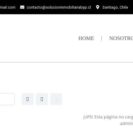
gmail.com
contacto@solucioninmobiliariabyp.cl
Santiago, Chile
HOME
NOSOTR
¡UPS! Esta página no car
admini