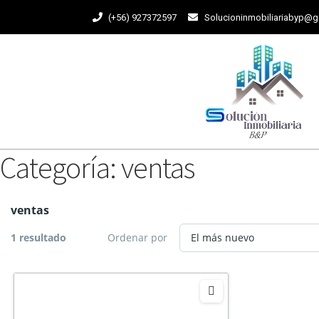
(+56) 927372597
Solucioninmobiliariabyp@
Categoría:
ventas
ventas
1 resultado
Ordenar por