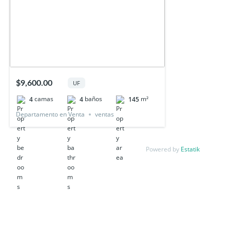
$9,600.00
UF
camas
baños
m²
4
4
145
Departamento en Venta
ventas
Powered by
Estatik