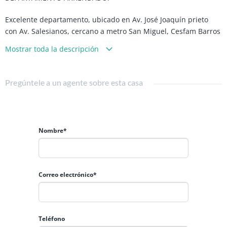
Excelente departamento, ubicado en Av. José Joaquín prieto
con Av. Salesianos, cercano a metro San Miguel, Cesfam Barros
Luco, Municipalidad Pedro Aguirre Cerda, supermercados,
Mostrar toda la descripción
parques, colegios, comercios, farmacias y alta conectividad con
transporte publico.
Pregúntele a un agente sobre esta casa
-62 m2 aprox. totales.
-Living amplio con salida a terraza (9m2 aprox).
-Cocina cerrada semi-equipada con salida a logia.
-2 Dormitorios (principal en suite y walking closet).
Nombre*
-2 Baños.
-Piso flotante.
-Piso 5.
-Estacionamiento.
Correo electrónico*
-Bodega.
Disponibilidad a partir del 1 de Septiembre.
Teléfono
Gasto comunes $80.000 a $100.000 Aprox. (Incluye consumo de