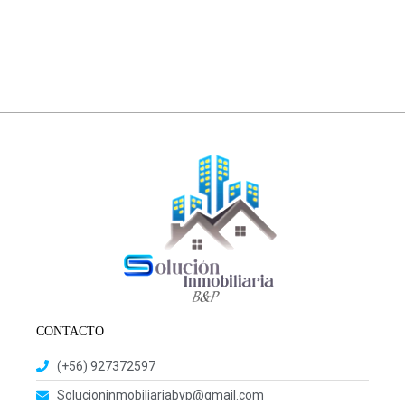
-Mes de garantía (el pago de garantía se puede cancelar en 2
cuotas).
-Comisión de corretaje 50% del canon arriendo.
El contrato tendrá un plazo 6 meses renovable.
No deje de visitar.
CONTACTO
(+56) 927372597
Solucioninmobiliariabyp@gmail.com