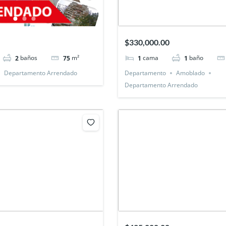
$330,000.00
baños
m²
cama
baño
2
75
1
1
Departamento Arrendado
Departamento
Amoblado
Departamento Arrendado