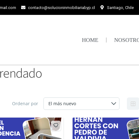
gmail.com
contacto@solucioninmobiliariabyp.cl
Santiago, Chile
HOME
NOSOTR
rrendado
Ordenar por