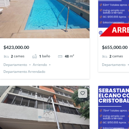
$423,000.00
$655,000.00
camas
baño
m²
camas
2
1
48
2
Departamento
Arriendo
Departamento
Departamento Arrendado