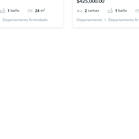
$425,000.00
baño
m²
camas
baño
1
24
2
1
Departamento Arrendado
Departamento
Departamento Ar