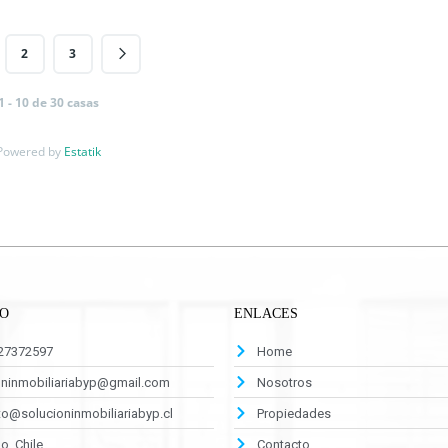
2
3
1 - 10 de 30 casas
Powered by
Estatik
O
ENLACES
927372597
Home
oninmobiliariabyp@gmail.com
Nosotros
o@solucioninmobiliariabyp.cl
Propiedades
o, Chile
Contacto