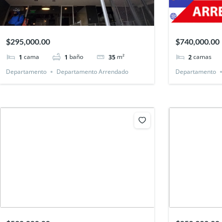
$295,000.00
$740,000.00
cama
baño
m²
camas
1
1
35
2
Departamento
Departamento Arrendado
Departamento