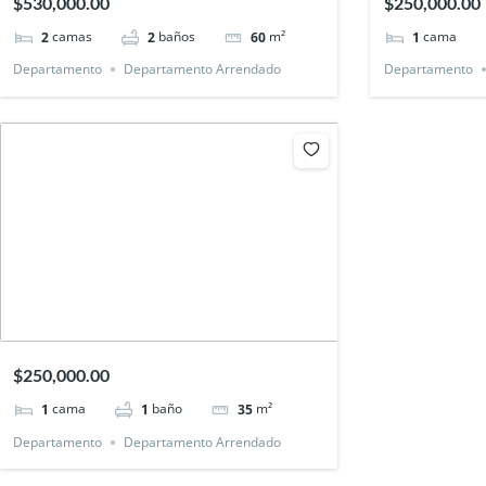
$530,000.00
$250,000.00
camas
baños
m²
cama
2
2
60
1
Departamento
Departamento Arrendado
Departamento
$250,000.00
cama
baño
m²
1
1
35
Departamento
Departamento Arrendado