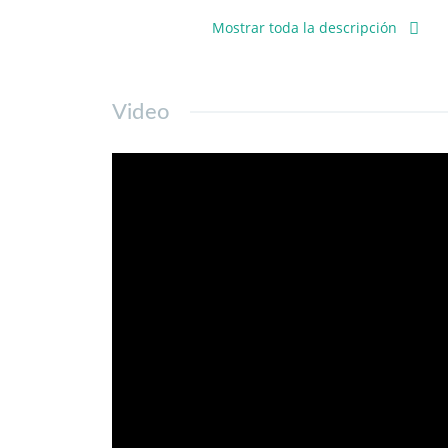
Excelente y cómodo departamento 
Mostrar toda la descripción
Irarrázaval, supermercados, restau
!!!PROMOCIÓN!!! Los primeros 3 mes
Video
-30 m2 aprox. totales.
-Departamento con piso flotante.
-Cocina americana semi-equipada co
-1 Dormitorio con cama 2 plazas.
-1 Baño.
-Cuenta con cortinas Roller instala
-Cuenta con conexión a lavadora.
-Piso 7.
Gastos comunes $45.000 aprox. + 
Disponibilidad inmediata.
Condominio con vigilancia las 24 ho