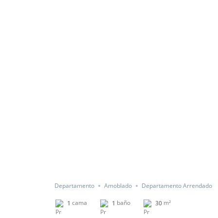
Departamento
Amoblado
Departamento Arrendado
cama
baño
m²
1
1
30