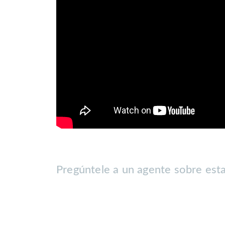
Antecedentes solicitados para post
-Demostrar mínimo 3 veces liquido 
-Fotocopia de cedula de identidad.
-3 ultimas liquidaciones de sueldo.
-Certificado AFP de las ultimas 12 c
Se solicita:
- Mes de arriendo
- Mes de garantía
- Comisión de corretaje 50% del c
No deje de visitar.
Pregúntele a un agente sobre est