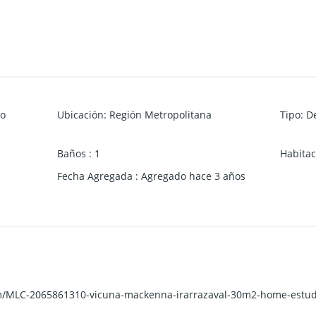
o
Ubicación
:
Región Metropolitana
Tipo
:
D
Baños
:
1
Habitac
Fecha Agregada
:
Agregado hace 3 años
om/MLC-2065861310-vicuna-mackenna-irarrazaval-30m2-home-estud