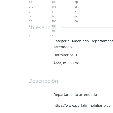
Lo esencial
Categoría
:
Amoblado
,
Departament
Arrendado
Dormitorios
:
1
Área, m²
:
30
m²
Descripción
Departamento arrendado
https://www.portalinmobiliario.c