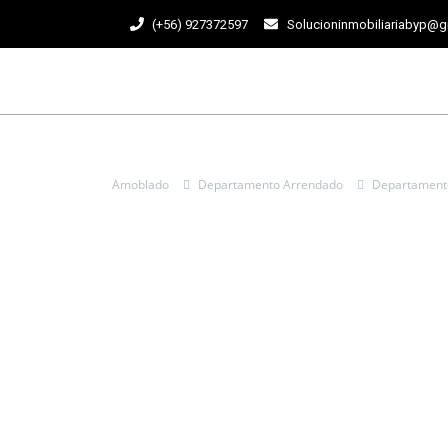
(+56) 927372597
Solucioninmobiliariabyp@
Amoblado
Departamento Arrendado
Departament