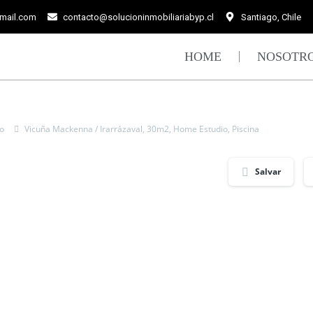
gmail.com
contacto@solucioninmobiliariabyp.cl
Santiago, Chile
HOME
NOSOTR
o
Vicuña Mackenna / Irarrázaval, 30m2, Home Estudio, Piscina
Salvar