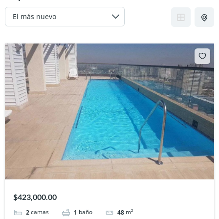
$423,000.00
camas
baño
m²
2
1
48