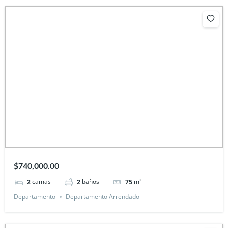
$740,000.00
camas
baños
m²
2
2
75
Departamento
Departamento Arrendado