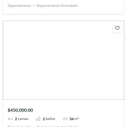
Departamento
Departamento Arrendado
$450,000.00
camas
baños
m²
2
2
54