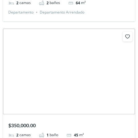
camas
baños
m²
2
2
64
Departamento
Departamento Arrendado
$350,000.00
camas
baño
m²
2
1
45