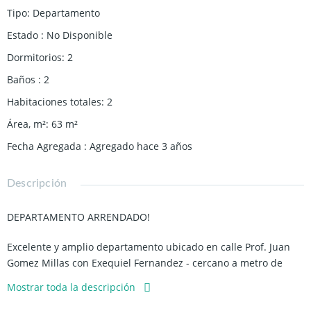
Tipo
:
Departamento
Estado
:
No Disponible
Dormitorios
:
2
Baños
:
2
Habitaciones totales
:
2
Área, m²
:
63
m²
Fecha Agregada
:
Agregado hace 3 años
Descripción
DEPARTAMENTO ARRENDADO!
Excelente y amplio departamento ubicado en calle Prof. Juan
Gomez Millas con Exequiel Fernandez - cercano a metro de
Chile España, supermercados, comercios, farmacias y alta
Mostrar toda la descripción
conectividad con transporte publico.