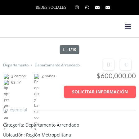
REDES SOCIALES
1/10
Departamento
Departamento Arrendado
$600,000.00
camas
baños
2
2
m²
63
SOLICITAR INFORMACIÓN
Lo esencial
Categoría
:
Departamento Arrendado
Ubicación
:
Región Metropolitana