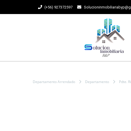
(+56) 927372597
Solucioninmobiliariabyp@
Departamento Arrendado
Departamento
Pdte. R