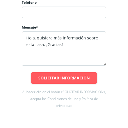
Teléfono
ras, cuenta con sala multiusos, piscina, quincho, gimnasio, sala de
ular al arriendo:
Mensaje*
 el valor de arriendo (Se puede complementar).
latinum 360 o destácame plus. (se obtiene vía internet).
otizaciones.
SOLICITAR INFORMACIÓN
l se solicitan los mismos antecedentes mencionados.
Al hacer clic en el botón «SOLICITAR INFORMACIÓN»,
acepta los Condiciones de uso y Política de
privacidad
non arriendo