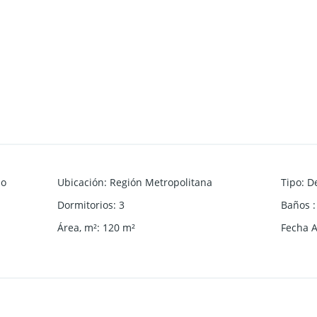
do
Ubicación
:
Región Metropolitana
Tipo
:
D
Dormitorios
:
3
Baños
:
Área, m²
:
120
m²
Fecha 