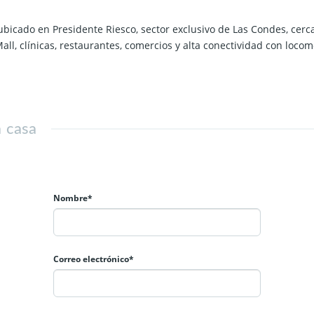
ubicado en Presidente Riesco, sector exclusivo de Las Condes, cer
l, clínicas, restaurantes, comercios y alta conectividad con locom
a terraza amplia.
a casa
ural.
os para camas 2 plazas o king, tercer dormitorio para cama de 1.5 
Nombre*
Correo electrónico*
ilo y agradable para vivir en familia.