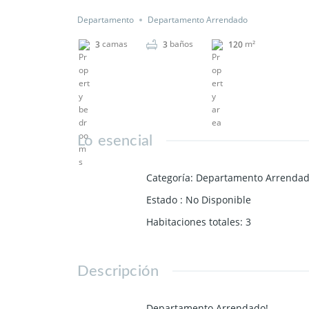
Departamento
Departamento Arrendado
camas
baños
m²
3
3
120
Lo esencial
Categoría
:
Departamento Arrenda
Estado
:
No Disponible
Habitaciones totales
:
3
Descripción
Departamento Arrendado!