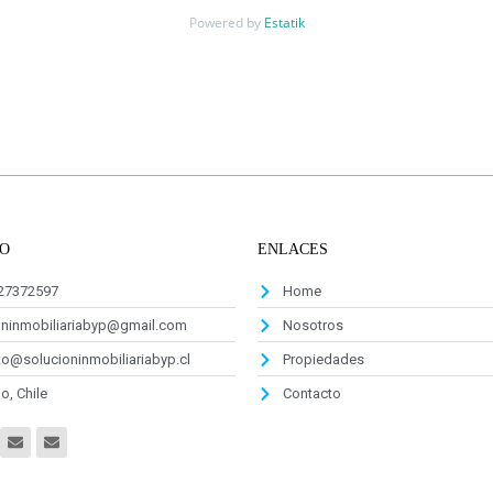
Powered by
Estatik
O
ENLACES
927372597
Home
oninmobiliariabyp@gmail.com
Nosotros
o@solucioninmobiliariabyp.cl
Propiedades
o, Chile
Contacto