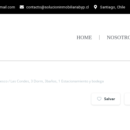
gmail.com
contacto@solucioninmobiliariabyp.cl
Santiago, Chile
HOME
NOSOTR
iesco / Las Condes, 3 Dorm, 3baños, 1 Estacionamiento y bodega
Salvar