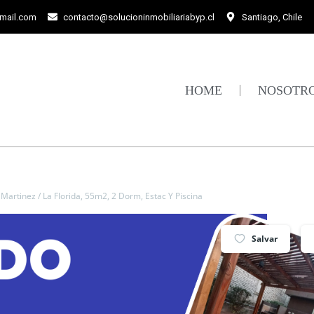
gmail.com
contacto@solucioninmobiliariabyp.cl
Santiago, Chile
HOME
NOSOTR
Martinez / La Florida, 55m2, 2 Dorm, Estac Y Piscina
Salvar