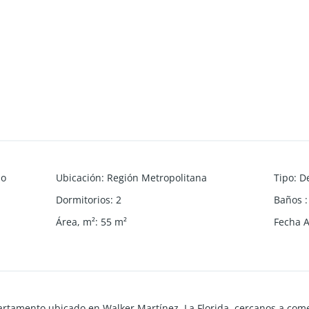
do
Ubicación
:
Región Metropolitana
Tipo
:
D
Dormitorios
:
2
Baños
:
Área, m²
:
55
m²
Fecha 
tamento ubicado en Walker Martínez, La Florida, cercanos a comerc