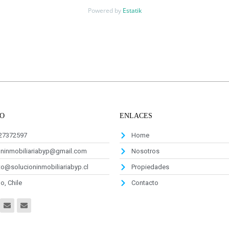
Powered by
Estatik
O
ENLACES
927372597
Home
oninmobiliariabyp@gmail.com
Nosotros
o@solucioninmobiliariabyp.cl
Propiedades
o, Chile
Contacto