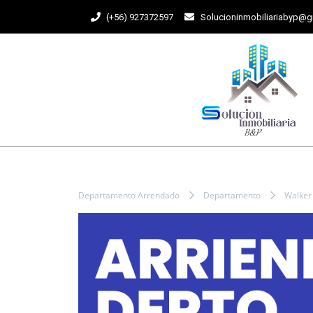
(+56) 927372597
Solucioninmobiliariabyp@
Departamento Arrendado
Departamento
Walker 