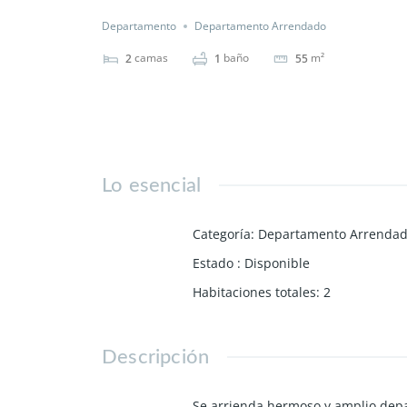
Departamento
Departamento Arrendado
camas
baño
m²
2
1
55
Lo esencial
Categoría
:
Departamento Arrenda
Estado
:
Disponible
Habitaciones totales
:
2
Descripción
Se arrienda hermoso y amplio depar