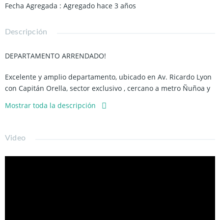
Fecha Agregada
:
Agregado hace 3 años
Descripción
DEPARTAMENTO ARRENDADO!
Excelente y amplio departamento, ubicado en Av. Ricardo Lyon
con Capitán Orella, sector exclusivo , cercano a metro Ñuñoa y
Metro Chile España, comercios, colegios, alta conectividad con
Mostrar toda la descripción
locomoción. (Video al final de las fotos)
-82 m2 aprox. totales y útiles 76 m2.
Video
-Terraza 6 m2 aprox.
-Living comedor amplio con salida a terraza.
-Piso flotante.
-Piso 12
-Cocina amplia con salida a logia.
-3 Dormitorios.(2 amplios).
-2 Baños.