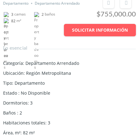
Departamento
Departamento Arrendado
$755,000.00
camas
baños
3
2
m²
82
SOLICITAR INFORMACIÓN
Lo esencial
Categoría
:
Departamento Arrendado
Ubicación
:
Región Metropolitana
Tipo
:
Departamento
Estado
:
No Disponible
Dormitorios
:
3
Baños
:
2
Habitaciones totales
:
3
Área, m²
:
82
m²