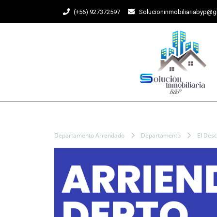
(+56) 927372597
Solucioninmobiliariabyp@
Departamento Arrendado
Departamento
El Des