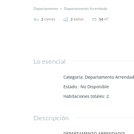
Departamento
Departamento Arrendado
camas
baños
m²
2
2
54
Lo esencial
Categoría
:
Departamento Arrenda
Estado
:
No Disponible
Habitaciones totales
:
2
Descripción
DEPARTAMENTO ARRENDADO!