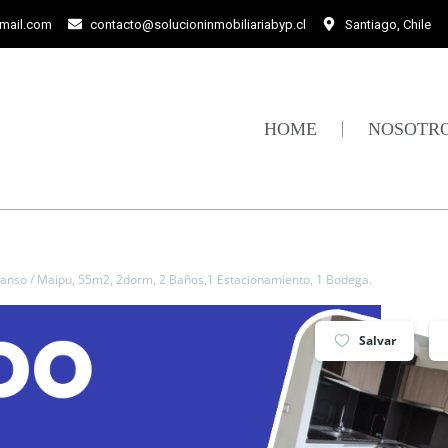
gmail.com
contacto@solucioninmobiliariabyp.cl
Santiago, Chile
HOME
NOSOTR
canso / Maipu, 55m2, 2dorm, 2 Baños,1 Estacionamiento, 1 Bodega.
Salvar