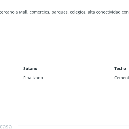
ercano a Mall, comercios, parques, colegios, alta conectividad con
a.
(Frigobar, horno, encimera y campana).
Sótano
Techo
Finalizado
Cement
ras, cuenta con piscina, quincho, gimnasio, sala multiusos, sala d
 casa