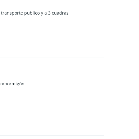
 transporte publico y a 3 cuadras
o/hormigón
e juegos y lavandería.