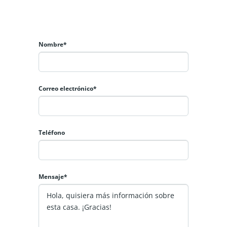
ular al arriendo:
el valor de arriendo publicado.
Nombre*
latinum 360 o destácame plus. (se obtiene vía internet).
Correo electrónico*
otizaciones.
l se solicitan los mismos antecedentes mencionados.
Teléfono
Mensaje*