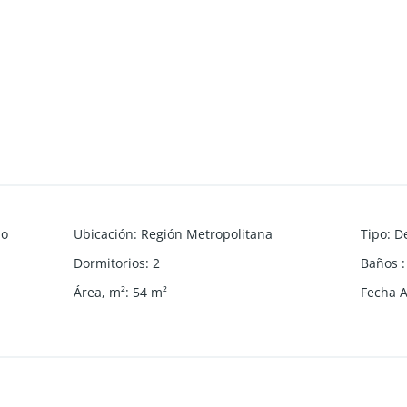
do
Ubicación
:
Región Metropolitana
Tipo
:
D
Dormitorios
:
2
Baños
:
Área, m²
:
54
m²
Fecha 