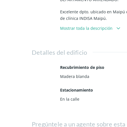
Excelente dpto. ubicado en Maipú c
de clínica INDISA Maipú.
Mostrar toda la descripción
-55 m2 aprox.
-Living comedor con salida a terraz
-Terraza 6 m2 aprox.
-Cocina americana semi-amoblada 
Detalles del edificio
-2 Dormitorios
-2 Baños.
Recubrimiento de piso
-Piso flotante
-Piso 3.
Madera blanda
Gastos comunes 85.000 aprox.
Estacionamiento
En la calle
Disponibilidad Inmediata.
Condominio con vigilancia las 24 ho
Pregúntele a un agente sobre esta
Se aceptan mascotas.