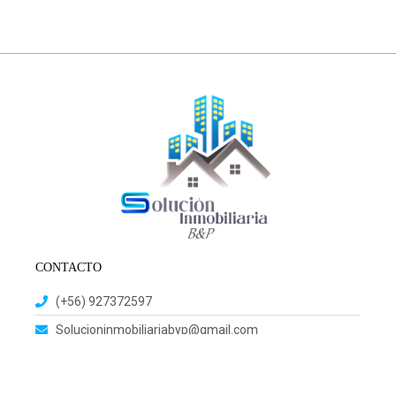
CONTACTO
(+56) 927372597
Solucioninmobiliariabyp@gmail.com
contacto@solucioninmobiliariabyp.cl
Santiago, Chile