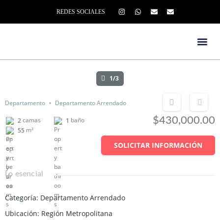
REDES SOCIALES
1/3
Departamento
Departamento Arrendado
$430,000.00
camas
baño
2
1
m²
55
SOLICITAR INFORMACIÓN
Lo esencial
Categoría
:
Departamento Arrendado
Ubicación
:
Región Metropolitana