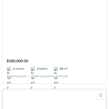
$580,000.00
camas
baños
m²
2
2
65
Departamento
Departamento en Arriendo