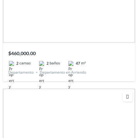
$460,000.00
camas
baños
m²
2
2
47
Departamento
Departamento en Arriendo