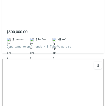
$500,000.00
camas
baños
m²
3
2
48
Departamento en Arriendo
El Tabo Valparaiso