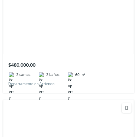
$480,000.00
camas
baños
m²
2
2
60
Departamento en Arriendo