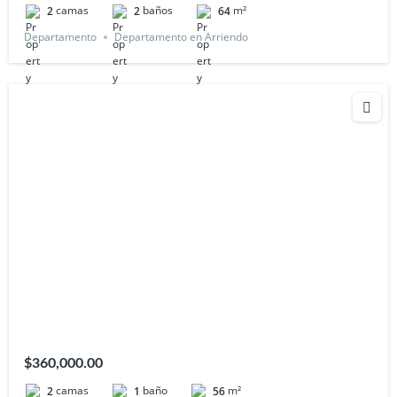
camas
baños
m²
2
2
64
Departamento
Departamento en Arriendo
$360,000.00
camas
baño
m²
2
1
56