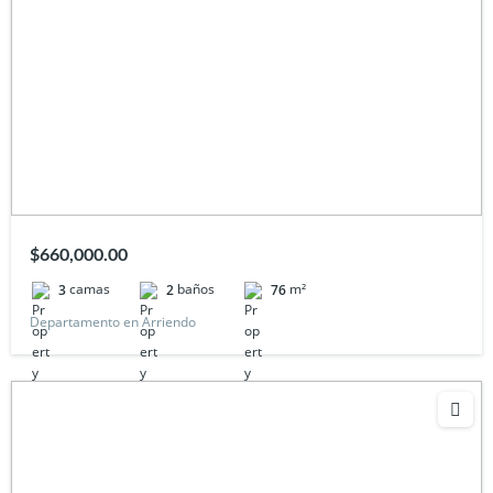
$660,000.00
camas
baños
m²
3
2
76
Departamento en Arriendo